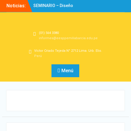
Noticias:
SEMINARIO – Diseño
Experiencias de
Aprendizaje
Directorio
Bienvenidos!
(01) 564 3380
informes@eesppemiliabarcia.edu.pe
Víctor Criado Tejeda N° 2712 Lima. Urb. Elio.
Perú
Menú