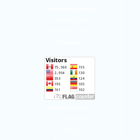
ministerio de educación
www.drelm.gob.pe
www.sineace.gob.pe
Visitantes
Revista y repositorio
Educa_ IRepositorio
Emilia Barcia