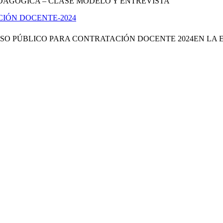
DAGOGICA – CLASE MODELO Y ENTREVISTA
IÓN DOCENTE-2024
O PÚBLICO PARA CONTRATACIÓN DOCENTE 2024EN LA E
INICIO
Enlaces
ministerio de educación
www.drelm.gob.pe