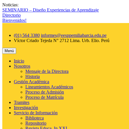
Saltar
Noticias:
al
SEMINARIO – Diseño Experiencias de Aprendizaje
contenido
Directorio
Bienvenidos!
(01) 564 3380
informes@eesppemiliabarcia.edu.pe
Víctor Criado Tejeda N° 2712 Lima. Urb. Elio.
Perú
Menú
Inicio
Nosotros
Mensaje de la Directora
Historia
Gestión Académica
Lineamientos Académicos
Proceso de Admisión
Proceso de Matrícula
Tramites
Investigación
Servicio de Información
Biblioteca
Repositorio
Revista Educa_In XXI