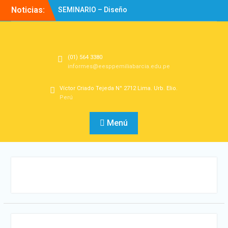
Noticias:
SEMINARIO – Diseño
Experiencias de
Aprendizaje
Directorio
Bienvenidos!
(01) 564 3380
informes@eesppemiliabarcia.edu.pe
Víctor Criado Tejeda N° 2712 Lima. Urb. Elio.
Perú
Menú