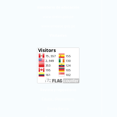
ministerio de educación
www.drelm.gob.pe
www.sineace.gob.pe
Visitantes
Revista y repositorio
Educa_ IRepositorio
Emilia Barcia