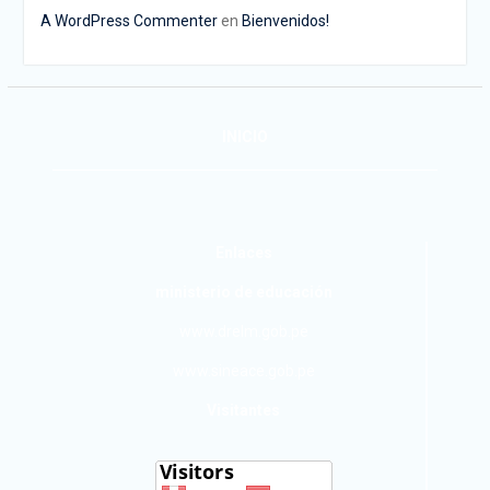
A WordPress Commenter
en
Bienvenidos!
INICIO
Enlaces
ministerio de educación
www.drelm.gob.pe
www.sineace.gob.pe
Visitantes