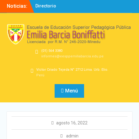
Noticias:
Directorio
Bienvenidos!
SEMINARIO – Diseño
Experiencias de
Aprendizaje
(01) 564 3380
informes@eesppemiliabarcia.edu.pe
Víctor Criado Tejeda N° 2712 Lima. Urb. Elio.
Perú
Menú
agosto 16, 2022
admin