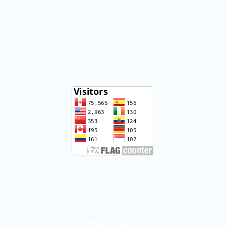
ministerio de educación
www.drelm.gob.pe
www.sineace.gob.pe
Visitantes
Revista y repositorio
Educa_ IRepositorio
Emilia Barcia
Redes sociales