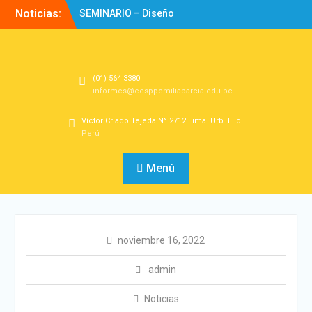
Noticias:
SEMINARIO – Diseño
Experiencias de
Aprendizaje
Directorio
Bienvenidos!
(01) 564 3380
informes@eesppemiliabarcia.edu.pe
Víctor Criado Tejeda N° 2712 Lima. Urb. Elio.
Perú
Menú
noviembre 16, 2022
admin
Noticias