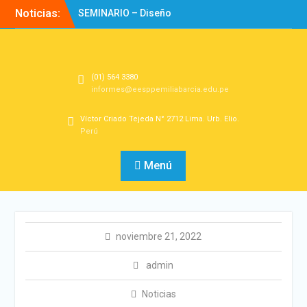
Noticias:
SEMINARIO – Diseño
Experiencias de
Aprendizaje
Directorio
Bienvenidos!
(01) 564 3380
informes@eesppemiliabarcia.edu.pe
Víctor Criado Tejeda N° 2712 Lima. Urb. Elio.
Perú
Menú
noviembre 21, 2022
admin
Noticias