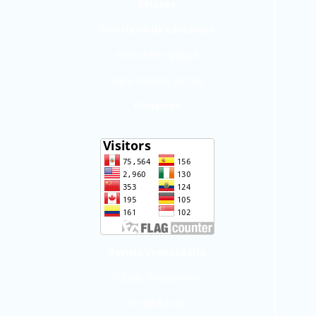
Enlaces
ministerio de educación
www.drelm.gob.pe
www.sineace.gob.pe
Visitantes
Revista y repositorio
Educa_ IRepositorio
Emilia Barcia