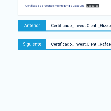
Certificado-de-reconocimiento-Emilio-Coaquira
Descarga
Anterior
Certificado_Invest.Cient._Eliza
Siguiente
Certificado_Invest.Cient._Rafae