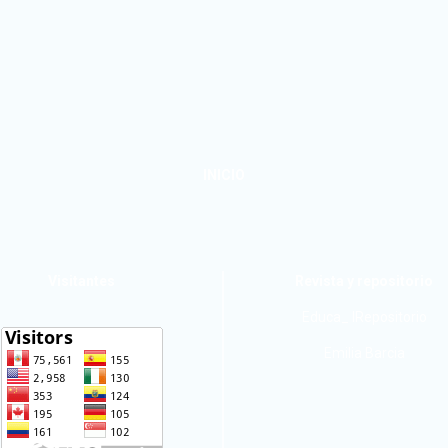
INICIO
Visitantes
Revista y repositorio
Educa_ IRepositorio
Emilia Barcia