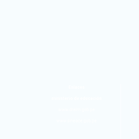
Enlaces
ministerio de educación
www.drelm.gob.pe
www.sineace.gob.pe