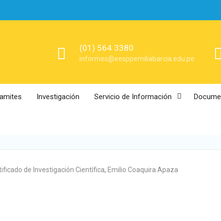
(01) 564 3380
informes@eesppemiliabarcia.edu.pe
ramites
Investigación
Servicio de Información
Documen
tificado de Investigación Científica
,
Emilio Coaquira Apaza