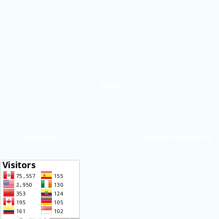
INICIO
Visitantes
Revista y repositorio
Educa_ IRepositorio
Emilia Barcia