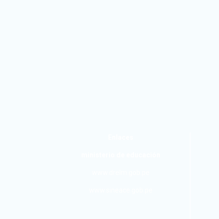
Enlaces
ministerio de educación
www.drelm.gob.pe
www.sineace.gob.pe