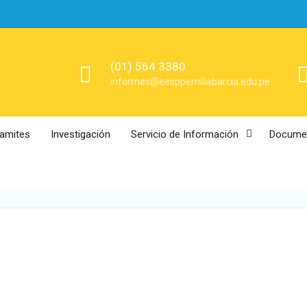
(01) 564 3380
informes@eesppemiliabarcia.edu.pe
ramites
Investigación
Servicio de Información
Documen