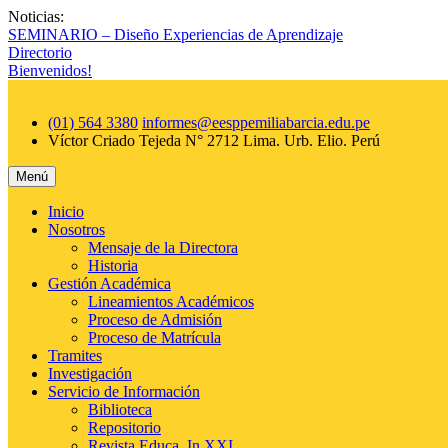
Saltar
Noticias:
al
SEMINARIO – Diseño Experiencias de Aprendizaje
contenido
Directorio
Bienvenidos!
(01) 564 3380
informes@eesppemiliabarcia.edu.pe
Víctor Criado Tejeda N° 2712 Lima. Urb. Elio.
Perú
Menú
Inicio
Nosotros
Mensaje de la Directora
Historia
Gestión Académica
Lineamientos Académicos
Proceso de Admisión
Proceso de Matrícula
Tramites
Investigación
Servicio de Información
Biblioteca
Repositorio
Revista Educa_In XXI