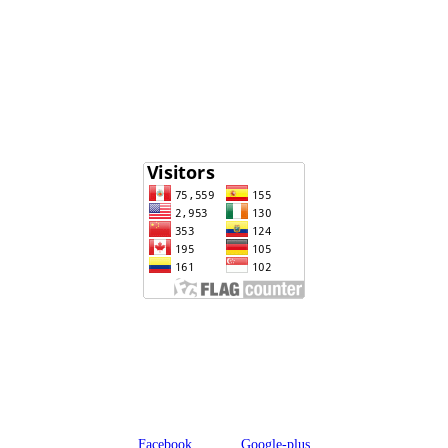
Enlaces
ministerio de educación
www.drelm.gob.pe
www.sineace.gob.pe
Visitantes
Revista y repositorio
Educa_ IRepositorio
Emilia Barcia
Redes sociales
Facebook
Twitter
Google-plus