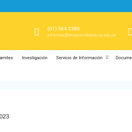
(01) 564 3380
informes@eesppemiliabarcia.edu.pe
ramites
Investigación
Servicio de Información
Documen
023