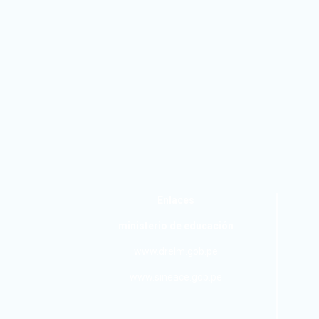
Enlaces
ministerio de educación
www.drelm.gob.pe
www.sineace.gob.pe