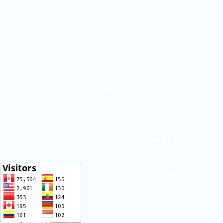
INICIO
Visitantes
Revista y repositorio
Educa_ IRepositorio
Emilia Barcia