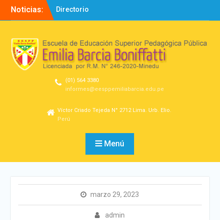
Noticias:
Directorio
Bienvenidos!
SEMINARIO – Diseño
Experiencias de
Aprendizaje
(01) 564 3380
informes@eesppemiliabarcia.edu.pe
Víctor Criado Tejeda N° 2712 Lima. Urb. Elio.
Perú
Menú
marzo 29, 2023
admin