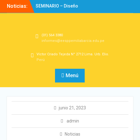
Noticias:
SEMINARIO – Diseño
Experiencias de
Aprendizaje
Directorio
Bienvenidos!
(01) 564 3380
informes@eesppemiliabarcia.edu.pe
Víctor Criado Tejeda N° 2712 Lima. Urb. Elio.
Perú
Menú
junio 21, 2023
admin
Noticias