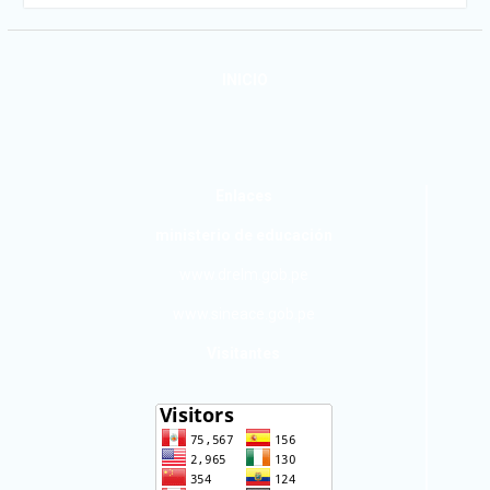
INICIO
Enlaces
ministerio de educación
www.drelm.gob.pe
www.sineace.gob.pe
Visitantes