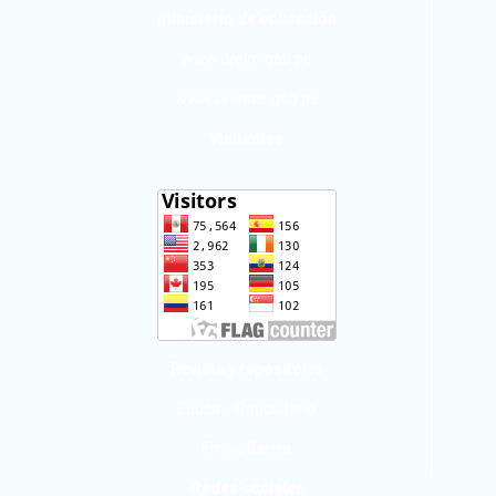
ministerio de educación
www.drelm.gob.pe
www.sineace.gob.pe
Visitantes
Revista y repositorio
Educa_ IRepositorio
Emilia Barcia
Redes sociales