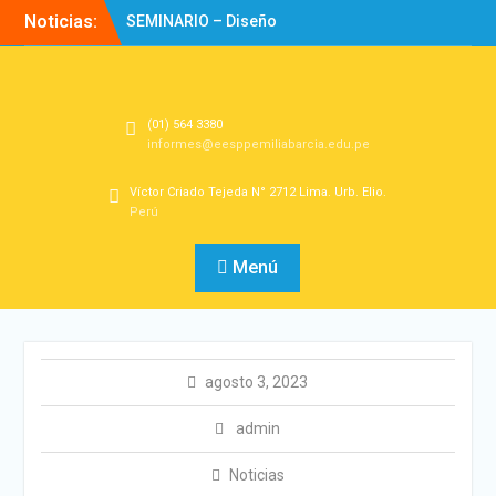
Noticias:
SEMINARIO – Diseño
Experiencias de
Aprendizaje
Directorio
Bienvenidos!
(01) 564 3380
informes@eesppemiliabarcia.edu.pe
Víctor Criado Tejeda N° 2712 Lima. Urb. Elio.
Perú
Menú
agosto 3, 2023
admin
Noticias