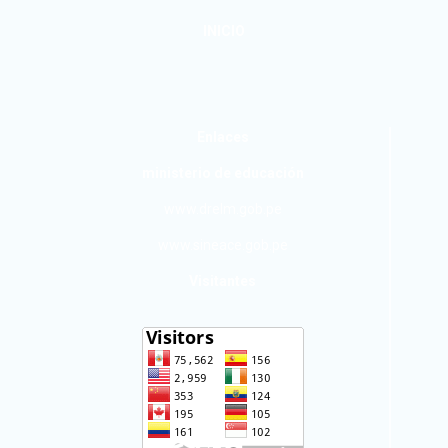
INICIO
Enlaces
ministerio de educación
www.drelm.gob.pe
www.sineace.gob.pe
Visitantes