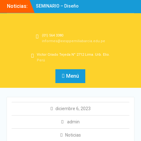
Noticias:
SEMINARIO – Diseño
Experiencias de
Aprendizaje
Directorio
Bienvenidos!
(01) 564 3380
informes@eesppemiliabarcia.edu.pe
Víctor Criado Tejeda N° 2712 Lima. Urb. Elio.
Perú
Menú
diciembre 6, 2023
admin
Noticias