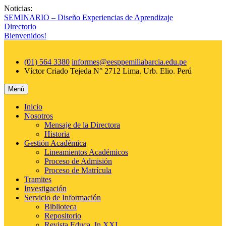
Saltar
Noticias:
al
SEMINARIO – Diseño Experiencias de Aprendizaje
contenido
Directorio
Bienvenidos!
(01) 564 3380
informes@eesppemiliabarcia.edu.pe
Víctor Criado Tejeda N° 2712 Lima. Urb. Elio.
Perú
Menú
Inicio
Nosotros
Mensaje de la Directora
Historia
Gestión Académica
Lineamientos Académicos
Proceso de Admisión
Proceso de Matrícula
Tramites
Investigación
Servicio de Información
Biblioteca
Repositorio
Revista Educa_In XXI