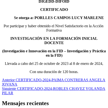
DIGEDD-DIFOID
CERTIFICADO
Se otorga a: PORLLES CAMPOS LUCY MARLENE
Por participar y haber obtenido el Nivel Satisfactorio en la Acción
Formativa
INVESTIGACIÓN EN LA FORMACIÓN INICIAL
DOCENTE
(Investigación e Innovación en la FID – Investigación y Práctica
en la FID)
Llevada a cabo del 25 de octubre de 2023 al 8 de enero de 2024,
Con una duración de 120 horas.
Navegación
Entrada
Anterior
CERTIFICADO-2024-PAIMA CONTRERAS ANGELA
anterior:
JOVANA
de
Entrada
Siguiente
CERTIFICADO-2024-ROBLES CHAVEZ YOLANDA
entradas
siguiente:
PILAR
Mensajes recientes