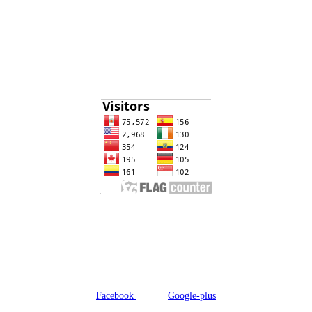
ministerio de educación
www.drelm.gob.pe
www.sineace.gob.pe
Visitantes
Revista y repositorio
Educa_ IRepositorio
Emilia Barcia
Redes sociales
Facebook
Twitter
Google-plus