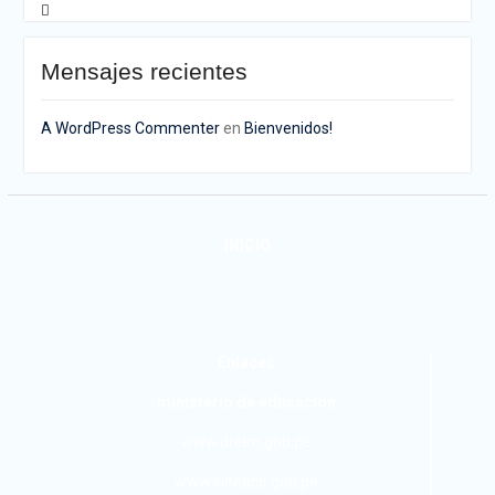
Mensajes recientes
A WordPress Commenter
en
Bienvenidos!
INICIO
Enlaces
ministerio de educación
www.drelm.gob.pe
www.sineace.gob.pe