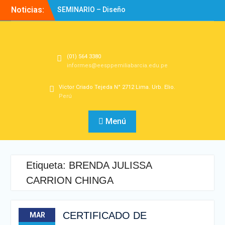
Noticias:
SEMINARIO – Diseño
Experiencias de
Aprendizaje
Directorio
Bienvenidos!
(01) 564 3380
informes@eesppemiliabarcia.edu.pe
Víctor Criado Tejeda N° 2712 Lima. Urb. Elio.
Perú
Menú
Etiqueta:
BRENDA JULISSA
CARRION CHINGA
CERTIFICADO DE
MAR