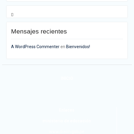
Mensajes recientes
A WordPress Commenter
en
Bienvenidos!
INICIO
Enlaces
ministerio de educación
www.drelm.gob.pe