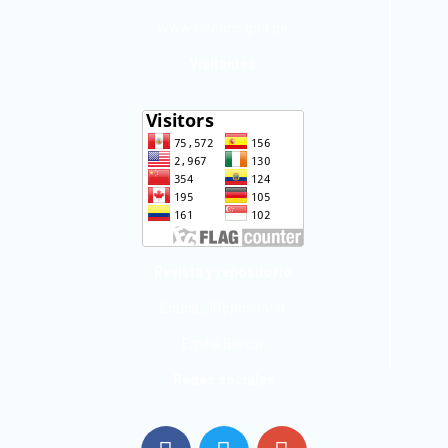
www.sineace.gob.pe
Visitantes
Revista y repositorio
Educa_ IRepositorio
Emilia Barcia
Redes sociales