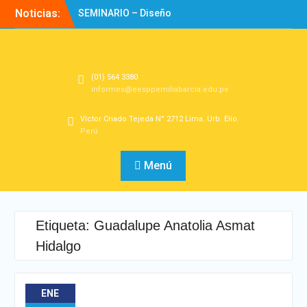
Noticias:
SEMINARIO – Diseño
Experiencias de
Aprendizaje
Directorio
Bienvenidos!
(01) 564 3380
informes@eesppemiliabarcia.edu.pe
Víctor Criado Tejeda N° 2712 Lima. Urb. Elio.
Perú
Menú
Etiqueta:
Guadalupe Anatolia Asmat
Hidalgo
ENE