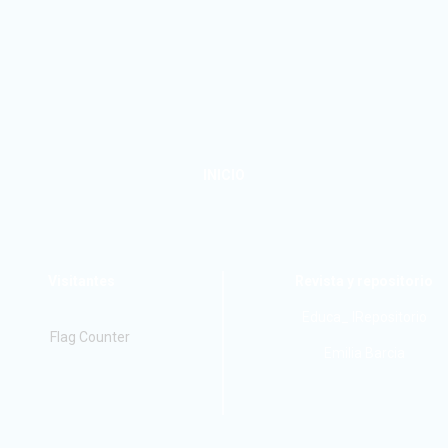
INICIO
Visitantes
Revista y repositorio
Educa_ IRepositorio
Emilia Barcia