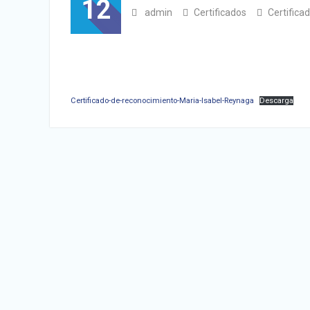
12
admin
Certificados
Certificad
Certificado-de-reconocimiento-Maria-Isabel-Reynaga
Descarga