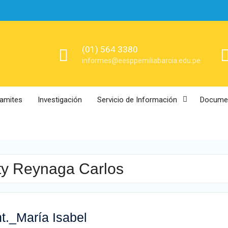
(01) 564 3380
informes@eesppemiliabarcia.edu.pe
ramites
Investigación
Servicio de Información
Documen
ty Reynaga Carlos
nt._María Isabel