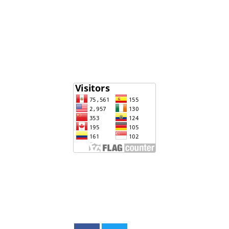
Enlaces
ministerio de educación
www.drelm.gob.pe
www.sineace.gob.pe
Visitantes
Revista y repositorio
Educa_ IRepositorio
Emilia Barcia
Redes sociales