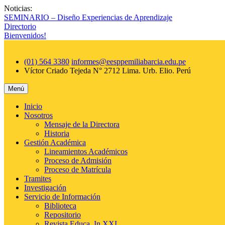
Saltar
Noticias:
al
SEMINARIO – Diseño Experiencias de Aprendizaje
contenido
Directorio
Bienvenidos!
(01) 564 3380
informes@eesppemiliabarcia.edu.pe
Víctor Criado Tejeda N° 2712 Lima. Urb. Elio.
Perú
Menú
Inicio
Nosotros
Mensaje de la Directora
Historia
Gestión Académica
Lineamientos Académicos
Proceso de Admisión
Proceso de Matrícula
Tramites
Investigación
Servicio de Información
Biblioteca
Repositorio
Revista Educa_In XXI