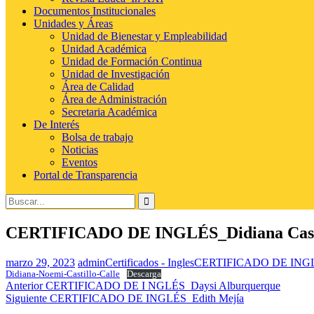
Documentos Institucionales
Unidades y Áreas
Unidad de Bienestar y Empleabilidad
Unidad Académica
Unidad de Formación Continua
Unidad de Investigación
Área de Calidad
Área de Administración
Secretaria Académica
De Interés
Bolsa de trabajo
Noticias
Eventos
Portal de Transparencia
Buscar:
CERTIFICADO DE INGLÉS_Didiana Cast
marzo 29, 2023
admin
Certificados - Ingles
CERTIFICADO DE ING
Didiana-Noemi-Castillo-Calle
Descarga
Navegación
Entrada
Anterior
CERTIFICADO DE I NGLÉS_Daysi Alburquerque
anterior:
Entrada
Siguiente
CERTIFICADO DE INGLÉS_Edith Mejía
de
siguiente: