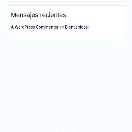
Mensajes recientes
A WordPress Commenter
en
Bienvenidos!
INICIO
Enlaces
ministerio de educación
www.drelm.gob.pe
www.sineace.gob.pe
Visitantes