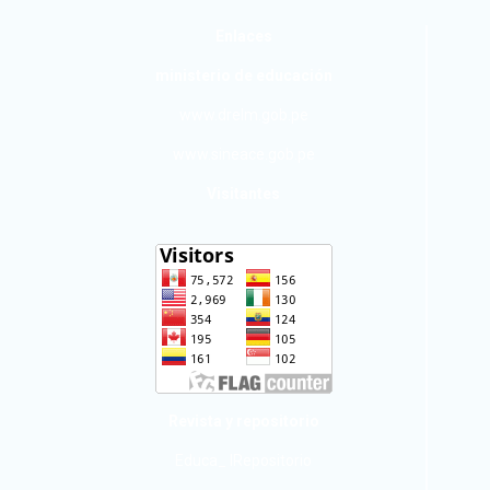
Enlaces
ministerio de educación
www.drelm.gob.pe
www.sineace.gob.pe
Visitantes
Revista y repositorio
Educa_ IRepositorio