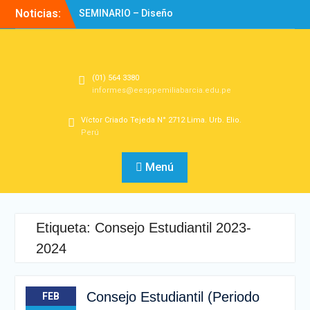
Noticias:
SEMINARIO – Diseño
Experiencias de
Aprendizaje
Directorio
Bienvenidos!
(01) 564 3380
informes@eesppemiliabarcia.edu.pe
Víctor Criado Tejeda N° 2712 Lima. Urb. Elio.
Perú
Menú
Etiqueta:
Consejo Estudiantil 2023-
2024
Consejo Estudiantil (Periodo
FEB