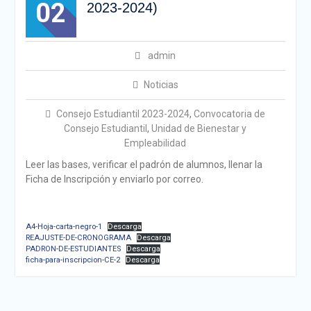
02
2023-2024)
admin
Noticias
Consejo Estudiantil 2023-2024
,
Convocatoria de
Consejo Estudiantil
,
Unidad de Bienestar y
Empleabilidad
Leer las bases, verificar el padrón de alumnos, llenar la
Ficha de Inscripción y enviarlo por correo.
A4-Hoja-carta-negro-1
Descarga
REAJUSTE-DE-CRONOGRAMA
Descarga
PADRON-DE-ESTUDIANTES
Descarga
ficha-para-inscripcion-CE-2
Descarga