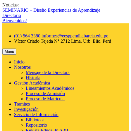
Saltar
Noticias:
al
SEMINARIO – Diseño Experiencias de Aprendizaje
contenido
Directorio
Bienvenidos!
(01) 564 3380
informes@eesppemiliabarcia.edu.pe
Víctor Criado Tejeda N° 2712 Lima. Urb. Elio.
Perú
Menú
Inicio
Nosotros
Mensaje de la Directora
Historia
Gestión Académica
Lineamientos Académicos
Proceso de Admisión
Proceso de Matrícula
Tramites
Investigación
Servicio de Información
Biblioteca
Repositorio
Revista Educa_In XXI