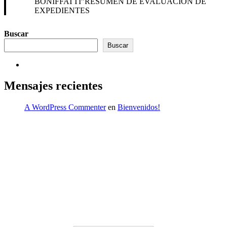
BONIFFATTI”RESUMEN DE EVALUACIÓN DE
EXPEDIENTES
Buscar
Buscar
Mensajes recientes
A WordPress Commenter
en
Bienvenidos!
INICIO
Enlaces
ministerio de educación
www.drelm.gob.pe
www.sineace.gob.pe
Visitantes